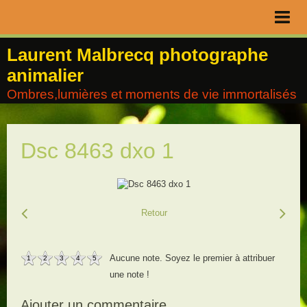
Page d'accueil
Laurent Malbrecq photographe
animalier
Livre d'or
Ombres,lumières et moments de vie immortalisés
Contact
Album
Dsc 8463 dxo 1
Agenda
Blog
Retour
Aucune note. Soyez le premier à attribuer
1
2
3
4
5
une note !
Ajouter un commentaire