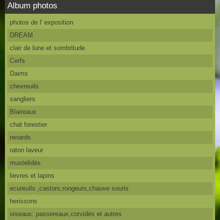
Album photos
photos de l' exposition
DREAM
clair de lune et sombritude
Cerfs
Daims
chevreuils
sangliers
Blaireaux
chat forestier
renards
raton laveur
mustelidés
lievres et lapins
ecureuils ,castors,rongeurs,chauve souris
herissons
oiseaux: passereaux,corvidés et autres