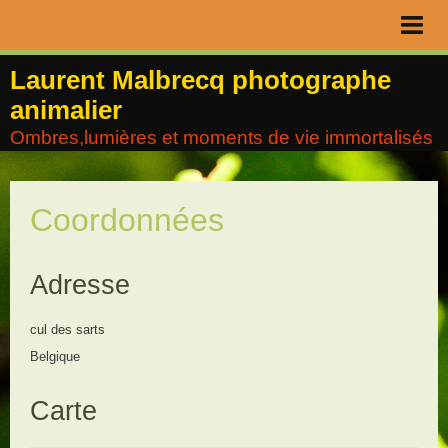
Page d'accueil
Laurent Malbrecq photographe
animalier
Livre d'or
Ombres,lumières et moments de vie immortalisés
Contact
Album
Coordonnées
Agenda
Blog
Adresse
cul des sarts
Belgique
Carte