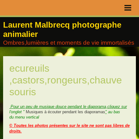
Page d'accueil
Laurent Malbrecq photographe
animalier
Livre d'or
Ombres,lumières et moments de vie immortalisés
Contact
Album
ecureuils
Agenda
,castors,rongeurs,chauve
Blog
souris
Pour un peu de musique douce pendant le diaporama,cliquez sur
l'onglet "
Musiques à écouter pendant les diaporamas
"
au bas
du menu vertical
©
Toutes les photos présentes sur le site ne sont pas libres de
droits.