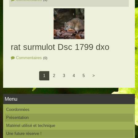
rat surmulot Dsc 1799 dxo
Commentaires
(0)
1
2
3
4
5
>
Menu
Coordonnées
Présentation
Matériel utilisé et technique
Une future réserve !