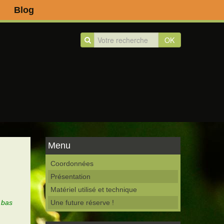
Blog
OK
Menu
Coordonnées
Présentation
Matériel utilisé et technique
 bas
Une future réserve !