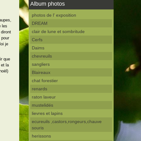
Album photos
photos de l' exposition
taupes,
DREAM
e les
clair de lune et sombritude
 diront
s pour
Cerfs
oi je
Daims
chevreuils
ir que
sangliers
et la
noël)
Blaireaux
chat forestier
renards
raton laveur
mustelidés
lievres et lapins
ecureuils ,castors,rongeurs,chauve
souris
herissons