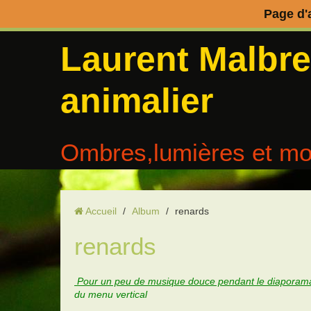
Page d'
Laurent Malbr
animalier
Ombres,lumières et mo
Accueil
/
Album
/
renards
renards
Pour un peu de musique douce pendant le diaporama
du menu vertical