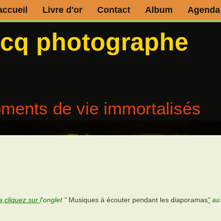
accueil
Livre d'or
Contact
Album
Agenda
ecq photographe
ments de vie immortalisés
,cliquez sur
l'onglet "
Musiques à écouter pendant les diaporamas
"
au