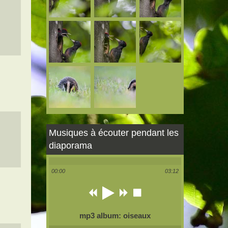
Musiques à écouter pendant les
diaporama
00:00
03:12
mp3 album: oiseaux