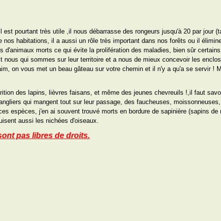
 est pourtant très utile ,il nous débarrasse des rongeurs jusqu'à 20 par jour (
 nos habitations, il a aussi un rôle très important dans nos forêts ou il élimin
d'animaux morts ce qui évite la prolifération des maladies, bien sûr certains
st nous qui sommes sur leur territoire et a nous de mieux concevoir les enclo
aim, on vous met un beau gâteau sur votre chemin et il n'y a qu'a se servir ! M
rition des lapins, lièvres faisans, et même des jeunes chevreuils !,il faut savo
sangliers qui mangent tout sur leur passage, des faucheuses, moissonneuses, 
es espèces, j'en ai souvent trouvé morts en bordure de sapinière (sapins de 
ruisent aussi les nichées d'oiseaux.
ont pas libres de droits.