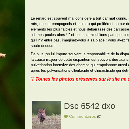
Le renard est souvent mal considéré à tort car mal connu, il
rats, souris, campagnols et mulots) qui prolifèrent autour de
éléments les plus faibles et nous débarrasse des carcasses 
"et mes poules alors ! " et oui mais n'oublions pas que c'e
qu'il n'y entre pas, imaginez-vous a sa place : vous avez f
saute dessus !
De plus ;on lui impute souvent la responsabilité de la dispa
la cause majeur de cette disparition est souvent due aux 
pulvérisation intensive des champs qui empoisonne aussi c
après les pulvérisations d'herbicide et d'insecticide qui dét
©
Toutes les photos présentes sur le site ne s
Dsc 6542 dxo
Commentaires
(0)