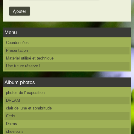
Menu
Coordonnées
Présentation
Matériel utilisé et technique
Une future réserve !
Album photos
photos de l' exposition
DREAM
clair de lune et sombritude
Cerfs
Daims
chevreuils