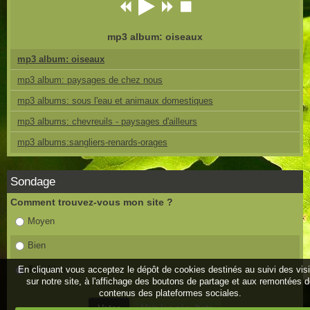
mp3 album: oiseaux
mp3 album: oiseaux
mp3 album: paysages de chez nous
mp3 albums: sous l'eau et animaux domestiques
mp3 albums: chevreuils - paysages d'ailleurs
mp3 albums:sangliers-renards-orages
Sondage
Comment trouvez-vous mon site ?
Moyen
Bien
En cliquant vous acceptez le dépôt de cookies destinés au suivi des vis
Très bien
sur notre site, à l'affichage des boutons de partage et aux remontées 
contenus des plateformes sociales.