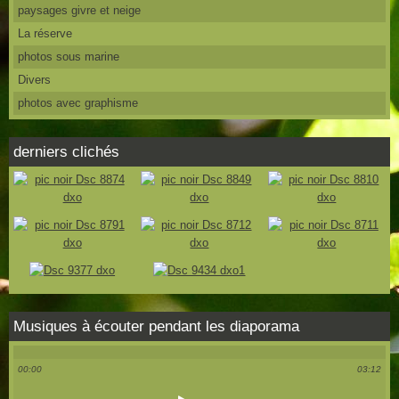
paysages givre et neige
La réserve
photos sous marine
Divers
photos avec graphisme
derniers clichés
Musiques à écouter pendant les diaporama
00:00
03:12