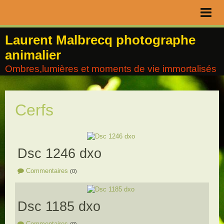
Page d'accueil
Laurent Malbrecq photographe
animalier
Livre d'or
Ombres,lumières et moments de vie immortalisés
Contact
Album
Cerfs
Agenda
Blog
Dsc 1246 dxo
Commentaires
(0)
Dsc 1185 dxo
Commentaires