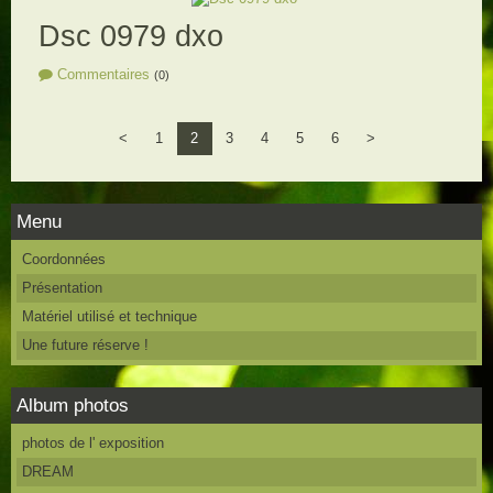
Dsc 0979 dxo
Commentaires
(0)
<
1
2
3
4
5
6
>
Menu
Coordonnées
Présentation
Matériel utilisé et technique
Une future réserve !
Album photos
photos de l' exposition
DREAM