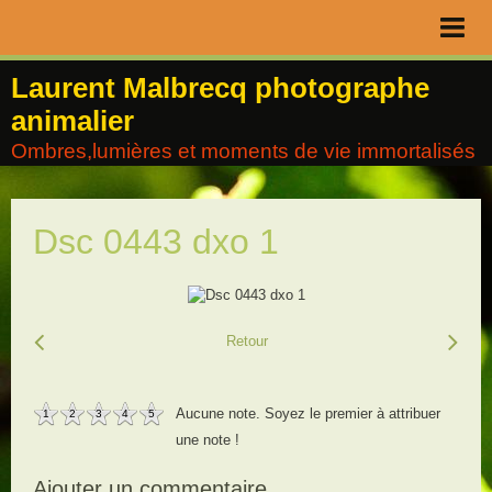
Page d'accueil
Laurent Malbrecq photographe
animalier
Livre d'or
Ombres,lumières et moments de vie immortalisés
Contact
Album
Dsc 0443 dxo 1
Agenda
Blog
Retour
Aucune note. Soyez le premier à attribuer
1
2
3
4
5
une note !
Ajouter un commentaire