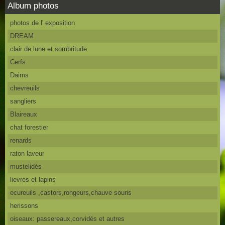
Album photos
photos de l' exposition
DREAM
clair de lune et sombritude
Cerfs
Daims
chevreuils
sangliers
Blaireaux
chat forestier
renards
raton laveur
mustelidés
lievres et lapins
ecureuils ,castors,rongeurs,chauve souris
herissons
oiseaux: passereaux,corvidés et autres