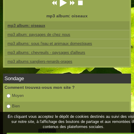
mp3 album: oiseaux
mp3 album: oiseaux
mp3 album: paysages de chez nous
mp3 albums: sous l'eau et animaux domestiques
mp3 albums: chevreuils - paysages d'ailleurs
mp3 albums:sangliers-renards-orages
Sondage
Comment trouvez-vous mon site ?
Moyen
Bien
En cliquant vous acceptez le dépôt de cookies destinés au suivi des vis
Très bien
sur notre site, à l'affichage des boutons de partage et aux remontées 
contenus des plateformes sociales.