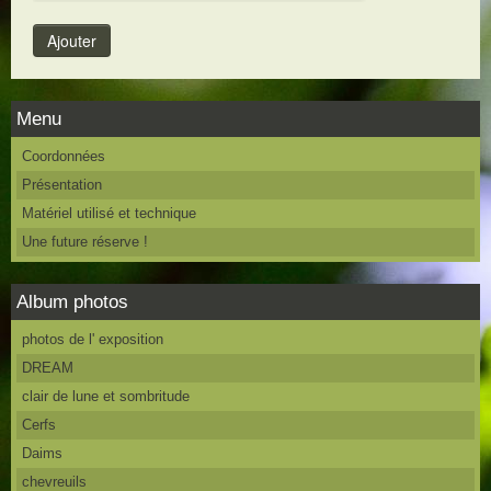
Menu
Coordonnées
Présentation
Matériel utilisé et technique
Une future réserve !
Album photos
photos de l' exposition
DREAM
clair de lune et sombritude
Cerfs
Daims
chevreuils