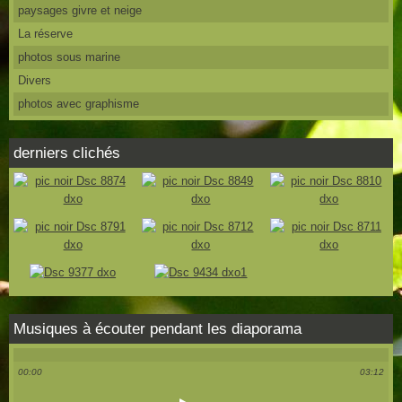
paysages givre et neige
La réserve
photos sous marine
Divers
photos avec graphisme
derniers clichés
Musiques à écouter pendant les diaporama
00:00
03:12