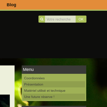
Blog
OK
Menu
Coordonnées
Présentation
Matériel utilisé et technique
Une future réserve !