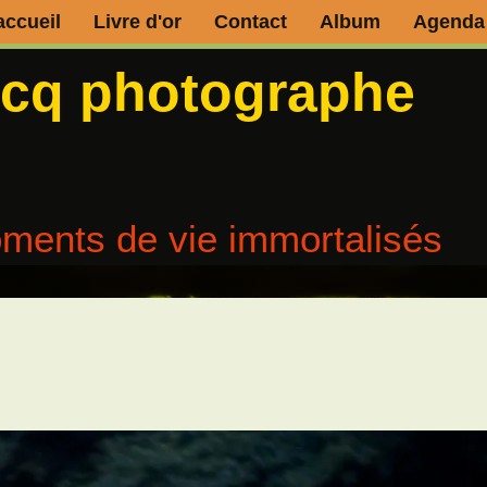
accueil
Livre d'or
Contact
Album
Agenda
ecq photographe
ments de vie immortalisés