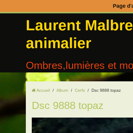
Page d'
Laurent Malbr
animalier
Ombres,lumières et mo
Accueil
/
Album
/
Cerfs
/
Dsc 9888 topaz
Dsc 9888 topaz