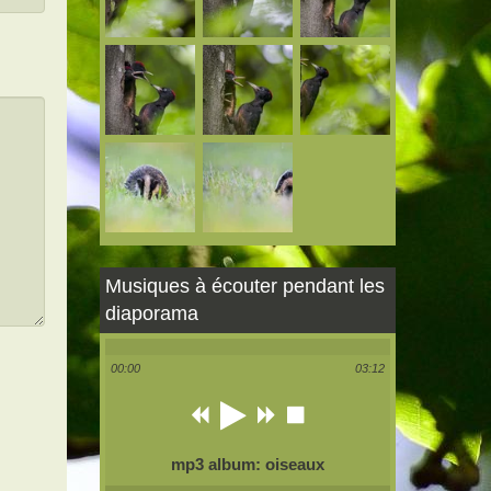
Musiques à écouter pendant les
diaporama
00:00
03:12
mp3 album: oiseaux