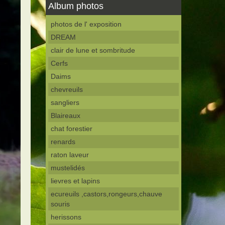
Album photos
photos de l' exposition
DREAM
clair de lune et sombritude
Cerfs
Daims
chevreuils
sangliers
Blaireaux
chat forestier
renards
raton laveur
mustelidés
lievres et lapins
ecureuils ,castors,rongeurs,chauve
souris
herissons