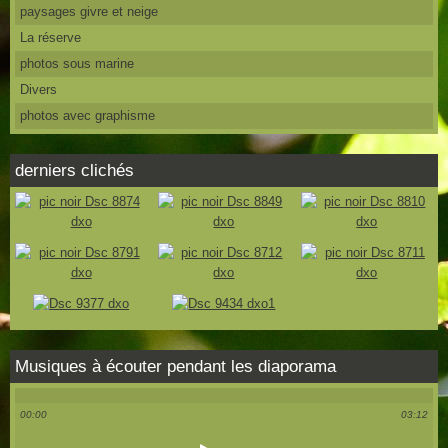
paysages givre et neige
La réserve
photos sous marine
Divers
photos avec graphisme
derniers clichés
Musiques à écouter pendant les diaporama
00:00
03:12