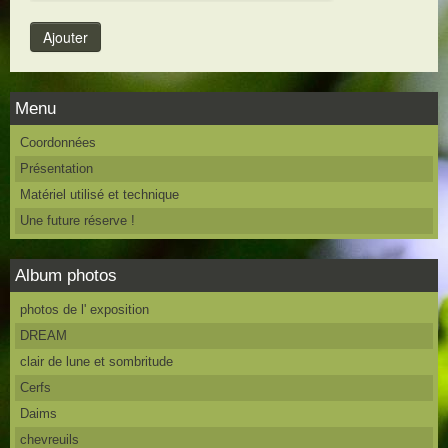
Menu
Coordonnées
Présentation
Matériel utilisé et technique
Une future réserve !
Album photos
photos de l' exposition
DREAM
clair de lune et sombritude
Cerfs
Daims
chevreuils