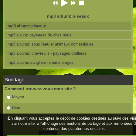
mp3 album: oiseaux
mp3 album: oiseaux
mp3 album: paysages de chez nous
mp3 albums: sous l'eau et animaux domestiques
mp3 albums: chevreuils - paysages d'ailleurs
mp3 albums:sangliers-renards-orages
Sondage
Comment trouvez-vous mon site ?
Moyen
Bien
En cliquant vous acceptez le dépôt de cookies destinés au suivi des vis
Très bien
sur notre site, à l'affichage des boutons de partage et aux remontées 
contenus des plateformes sociales.