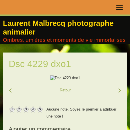
Page d'accueil
Laurent Malbrecq photographe
animalier
Livre d'or
Ombres,lumières et moments de vie immortalisés
Contact
Album
Dsc 4229 dxo1
Agenda
Blog
Retour
Aucune note. Soyez le premier à attribuer
1
2
3
4
5
une note !
Ajouter un commentaire