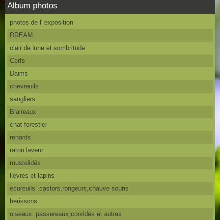
Album photos
photos de l' exposition
DREAM
clair de lune et sombritude
Cerfs
Daims
chevreuils
sangliers
Blaireaux
chat forestier
renards
raton laveur
mustelidés
lievres et lapins
ecureuils ,castors,rongeurs,chauve souris
herissons
oiseaux: passereaux,corvidés et autres