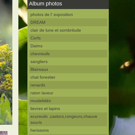
Album photos
photos de l' exposition
DREAM
clair de lune et sombritude
Cerfs
Daims
chevreuils
sangliers
Blaireaux
chat forestier
renards
raton laveur
mustelidés
lievres et lapins
ecureuils ,castors,rongeurs,chauve
souris
herissons