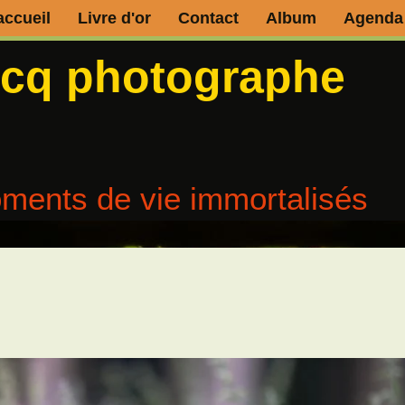
accueil
Livre d'or
Contact
Album
Agenda
ecq photographe
ments de vie immortalisés