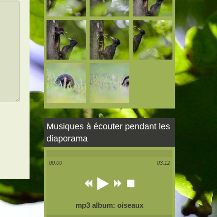
Musiques à écouter pendant les
diaporama
00:00
03:12
mp3 album: oiseaux