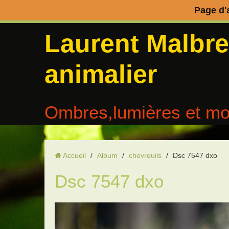
Page d'
Laurent Malbr
animalier
Ombres,lumières et mo
Accueil
/
Album
/
chevreuils
/
Dsc 7547 dxo
Dsc 7547 dxo