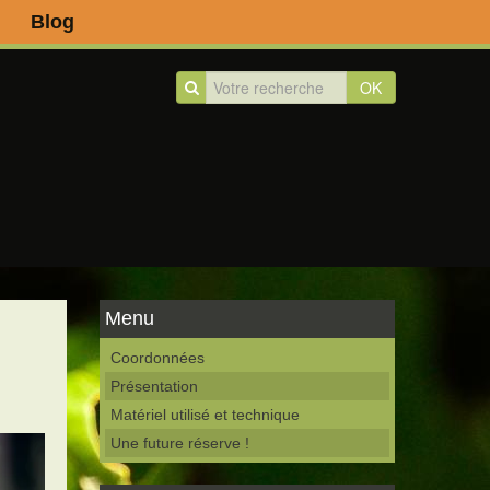
Blog
OK
Menu
Coordonnées
Présentation
Matériel utilisé et technique
Une future réserve !