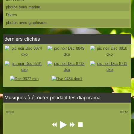
photos sous marine
Divers
photos avec graphisme
derniers clichés
Musiques à écouter pendant les diaporama
00:00
03:12