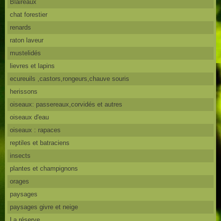
Blaireaux
chat forestier
renards
raton laveur
mustelidés
lievres et lapins
ecureuils ,castors,rongeurs,chauve souris
herissons
oiseaux: passereaux,corvidés et autres
oiseaux d'eau
oiseaux : rapaces
reptiles et batraciens
insects
plantes et champignons
orages
paysages
paysages givre et neige
La réserve