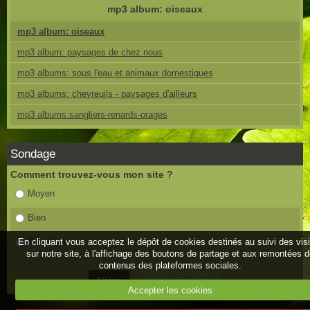
mp3 album: oiseaux
mp3 album: oiseaux
mp3 album: paysages de chez nous
mp3 albums: sous l'eau et animaux domestiques
mp3 albums: chevreuils - paysages d'ailleurs
mp3 albums:sangliers-renards-orages
Sondage
Comment trouvez-vous mon site ?
Moyen
Bien
En cliquant vous acceptez le dépôt de cookies destinés au suivi des vis
Très bien
sur notre site, à l'affichage des boutons de partage et aux remontées 
contenus des plateformes sociales.
Accepter les cookies