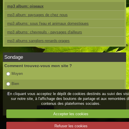
mp3 album: oiseaux
mp3 album: paysages de chez nous
mp3 albums: sous l'eau et animaux domestiques
mp3 albums: chevreuils - paysages d'ailleurs
mp3 albums:sangliers-renards-orages
Sondage
Comment trouvez-vous mon site ?
Moyen
Bien
Très bien
En cliquant vous acceptez le dépôt de cookies destinés au suivi des vis
sur notre site, à l'affichage des boutons de partage et aux remontées 
contenus des plateformes sociales.
Accepter les cookies
Refuser les cookies
Mentions légales