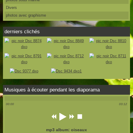
Divers
photos avec graphisme
derniers clichés
Musiques à écouter pendant les diaporama
00:00
03:12
mp3 album: oiseaux