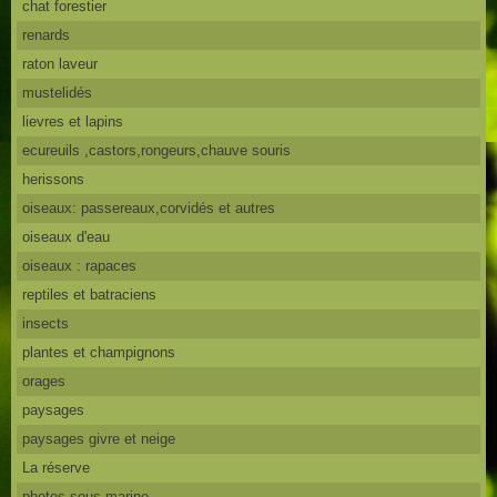
chat forestier
renards
raton laveur
mustelidés
lievres et lapins
ecureuils ,castors,rongeurs,chauve souris
herissons
oiseaux: passereaux,corvidés et autres
oiseaux d'eau
oiseaux : rapaces
reptiles et batraciens
insects
plantes et champignons
orages
paysages
paysages givre et neige
La réserve
photos sous marine