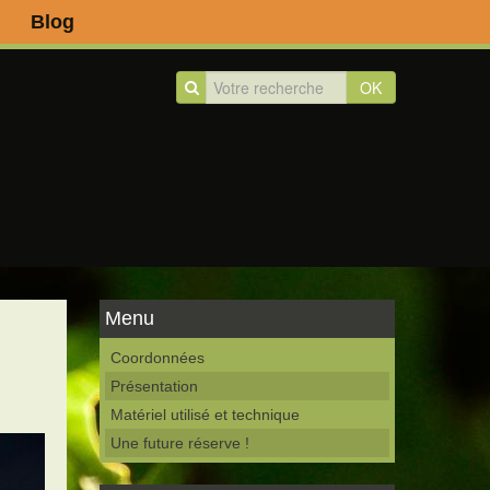
Blog
OK
Menu
Coordonnées
Présentation
Matériel utilisé et technique
Une future réserve !