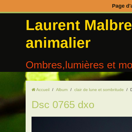
Page d'
Laurent Malbr
animalier
Ombres,lumières et mo
Accueil
/
Album
/
clair de lune et sombritude
/
Dsc 0765 dxo