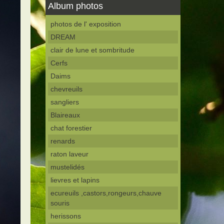
Album photos
photos de l' exposition
DREAM
clair de lune et sombritude
Cerfs
Daims
chevreuils
sangliers
Blaireaux
chat forestier
renards
raton laveur
mustelidés
lievres et lapins
ecureuils ,castors,rongeurs,chauve
souris
herissons