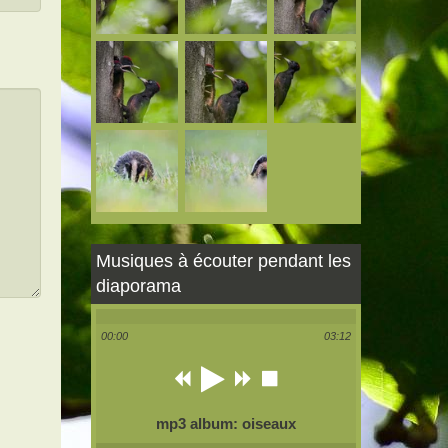
Musiques à écouter pendant les
diaporama
00:00
03:12
mp3 album: oiseaux