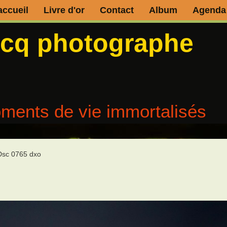
accueil
Livre d'or
Contact
Album
Agenda
ecq photographe
ments de vie immortalisés
Dsc 0765 dxo