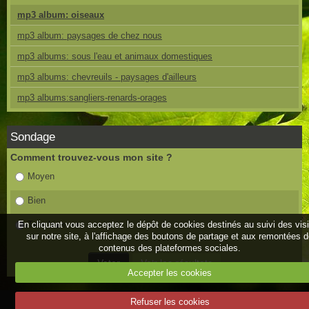
mp3 album: oiseaux
mp3 album: paysages de chez nous
mp3 albums: sous l'eau et animaux domestiques
mp3 albums: chevreuils - paysages d'ailleurs
mp3 albums:sangliers-renards-orages
Sondage
Comment trouvez-vous mon site ?
Moyen
Bien
Très bien
En cliquant vous acceptez le dépôt de cookies destinés au suivi des vis
sur notre site, à l'affichage des boutons de partage et aux remontées 
contenus des plateformes sociales.
Accepter les cookies
Refuser les cookies
Mentions légales