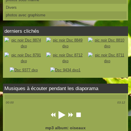
Divers
photos avec graphisme
derniers clichés
Musiques à écouter pendant les diaporama
00:00
03:12
mp3 album: oiseaux