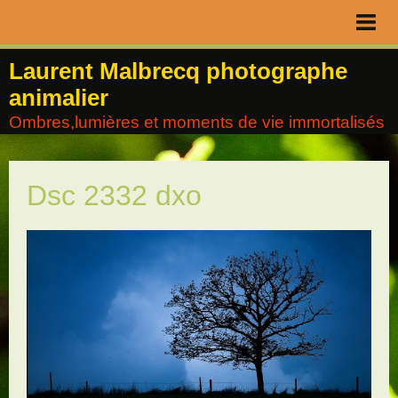
Page d'accueil
Laurent Malbrecq photographe
animalier
Livre d'or
Ombres,lumières et moments de vie immortalisés
Contact
Album
Dsc 2332 dxo
Agenda
Blog