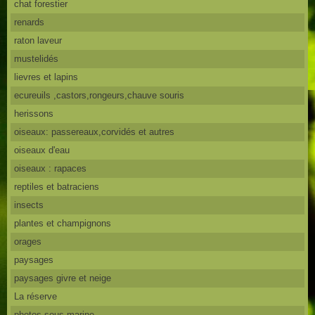
chat forestier
renards
raton laveur
mustelidés
lievres et lapins
ecureuils ,castors,rongeurs,chauve souris
herissons
oiseaux: passereaux,corvidés et autres
oiseaux d'eau
oiseaux : rapaces
reptiles et batraciens
insects
plantes et champignons
orages
paysages
paysages givre et neige
La réserve
photos sous marine