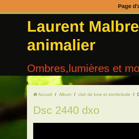
Page d'
Laurent Malbr
animalier
Ombres,lumières et mo
Accueil
/
Album
/
clair de lune et sombritude
/
Dsc 2440 dxo