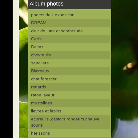
Album photos
photos de l' exposition
DREAM
clair de lune et sombritude
Cerfs
Daims
chevreuils
sangliers
Blaireaux
chat forestier
renards
raton laveur
mustelidés
lievres et lapins
ecureuils ,castors,rongeurs,chauve
souris
herissons