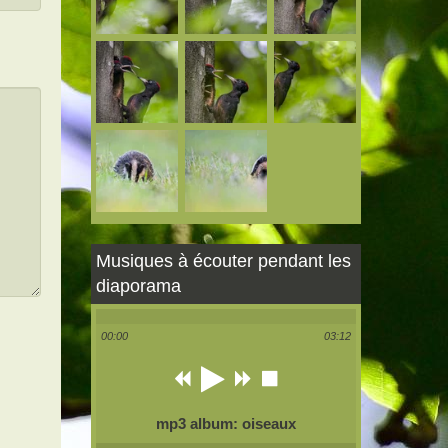
Musiques à écouter pendant les
diaporama
00:00
03:12
mp3 album: oiseaux