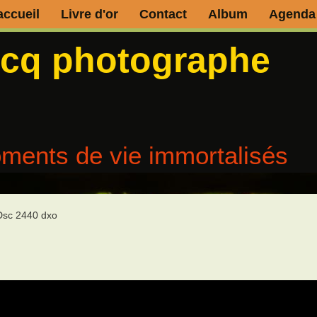
accueil
Livre d'or
Contact
Album
Agenda
ecq photographe
ments de vie immortalisés
Dsc 2440 dxo