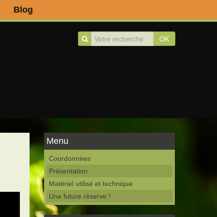
Blog
OK
Menu
Coordonnées
Présentation
Matériel utilisé et technique
Une future réserve !