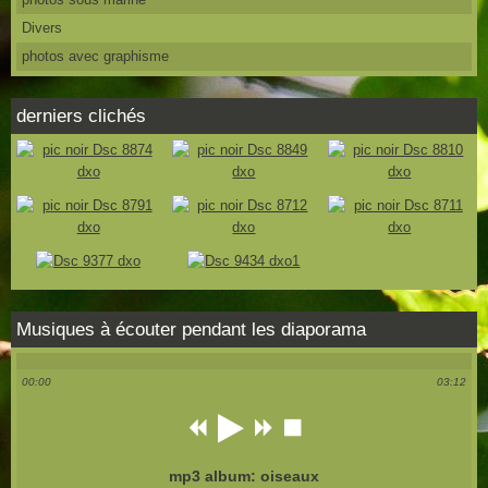
Divers
photos avec graphisme
derniers clichés
Musiques à écouter pendant les diaporama
00:00
03:12
mp3 album: oiseaux