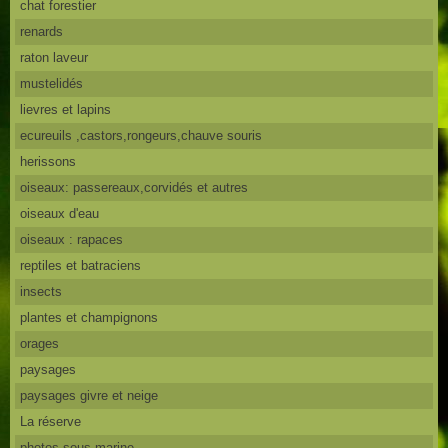
chat forestier
renards
raton laveur
mustelidés
lievres et lapins
ecureuils ,castors,rongeurs,chauve souris
herissons
oiseaux: passereaux,corvidés et autres
oiseaux d'eau
oiseaux : rapaces
reptiles et batraciens
insects
plantes et champignons
orages
paysages
paysages givre et neige
La réserve
photos sous marine