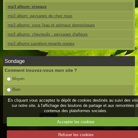
mp3 album: oiseaux
mp3 album: paysages de chez nous
mp3 albums: sous l'eau et animaux domestiques
mp3 albums: chevreuils - paysages d'ailleurs
mp3 albums:sangliers-renards-orages
Sondage
Comment trouvez-vous mon site ?
Moyen
Bien
En cliquant vous acceptez le dépôt de cookies destinés au suivi des vis
Très bien
sur notre site, à l'affichage des boutons de partage et aux remontées 
contenus des plateformes sociales.
Accepter les cookies
Refuser les cookies
Mentions légales