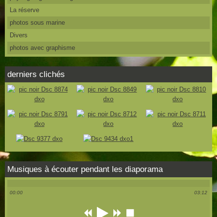
La réserve
photos sous marine
Divers
photos avec graphisme
derniers clichés
Musiques à écouter pendant les diaporama
00:00
03:12