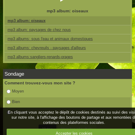
mp3 album: oiseaux
mp3 album: oiseaux
mp3 album: paysages de chez nous
mp3 albums: sous l'eau et animaux domestiques
mp3 albums: chevreuils - paysages d'ailleurs
mp3 albums:sangliers-renards-orages
Sondage
Comment trouvez-vous mon site ?
Moyen
Bien
En cliquant vous acceptez le dépôt de cookies destinés au suivi des vis
Très bien
sur notre site, à l'affichage des boutons de partage et aux remontées 
contenus des plateformes sociales.
Accepter les cookies