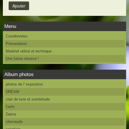
Menu
Coordonnées
Présentation
Matériel utilisé et technique
Une future réserve !
Album photos
photos de l' exposition
DREAM
clair de lune et sombritude
Cerfs
Daims
chevreuils