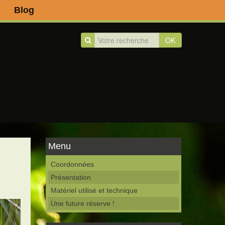
Blog
OK
Menu
Coordonnées
Présentation
Matériel utilisé et technique
Une future réserve !