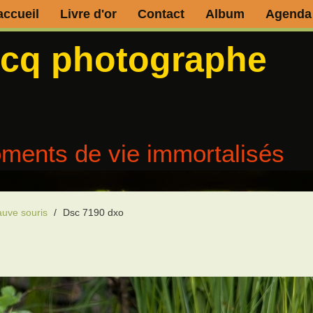
accueil
Livre d'or
Contact
Album
Agenda
ecq photographe
ments de vie immortalisés
auve souris
/
Dsc 7190 dxo