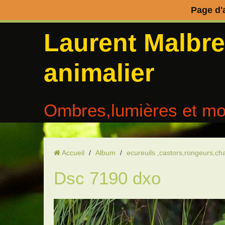
Page d'
Laurent Malbr
animalier
Ombres,lumières et mo
Accueil
/
Album
/
ecureuils ,castors,rongeurs,ch
Dsc 7190 dxo