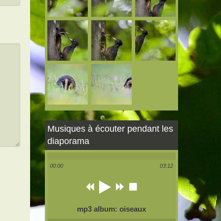
Musiques à écouter pendant les
diaporama
00:00
03:12
mp3 album: oiseaux