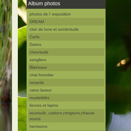
Album photos
photos de l' exposition
DREAM
clair de lune et sombritude
Cerfs
Daims
chevreuils
sangliers
Blaireaux
chat forestier
renards
raton laveur
mustelidés
lievres et lapins
ecureuils ,castors,rongeurs,chauve
souris
herissons