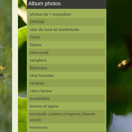
Album photos
photos de l' exposition
DREAM
clair de lune et sombritude
Cerfs
Daims
chevreuils
sangliers
Blaireaux
chat forestier
renards
raton laveur
mustelidés
lievres et lapins
ecureuils ,castors,rongeurs,chauve
souris
herissons