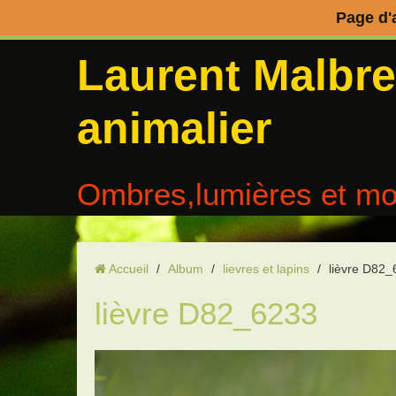
Page d'
Laurent Malbr
animalier
Ombres,lumières et mo
Accueil
/
Album
/
lievres et lapins
/
lièvre D82
lièvre D82_6233