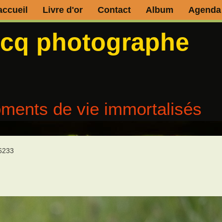
accueil
Livre d'or
Contact
Album
Agenda
ecq photographe
ments de vie immortalisés
_6233