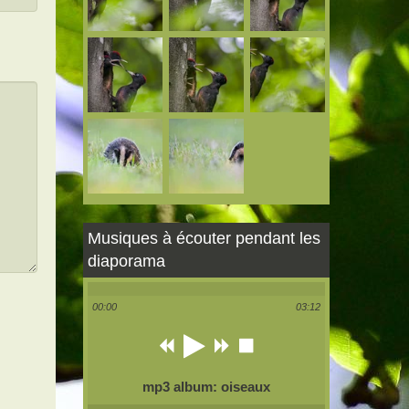
Musiques à écouter pendant les
diaporama
00:00
03:12
mp3 album: oiseaux