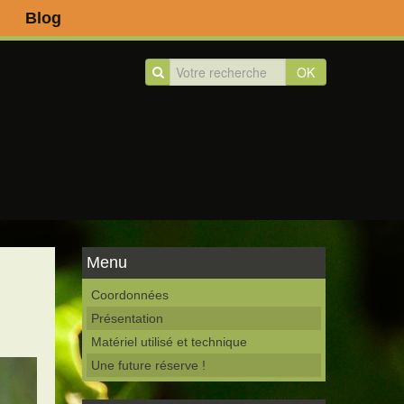
Blog
OK
Menu
Coordonnées
Présentation
Matériel utilisé et technique
Une future réserve !