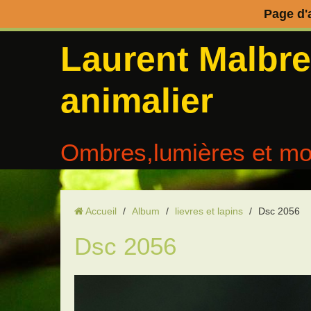
Page d'
Laurent Malbr
animalier
Ombres,lumières et mo
Accueil
/
Album
/
lievres et lapins
/
Dsc 2056
Dsc 2056