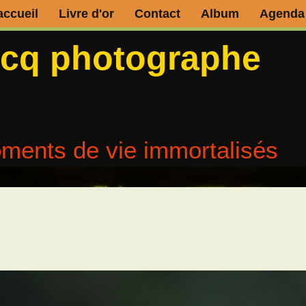
accueil
Livre d'or
Contact
Album
Agenda
ecq photographe
ments de vie immortalisés