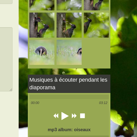
Musiques à écouter pendant les
diaporama
00:00
03:12
mp3 album: oiseaux