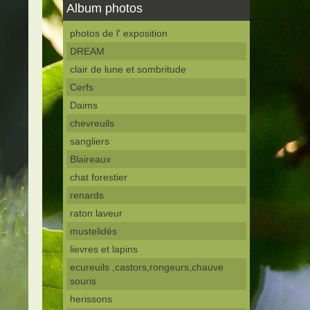
Album photos
photos de l' exposition
DREAM
clair de lune et sombritude
Cerfs
Daims
chevreuils
sangliers
Blaireaux
chat forestier
renards
raton laveur
mustelidés
lievres et lapins
ecureuils ,castors,rongeurs,chauve
souris
herissons