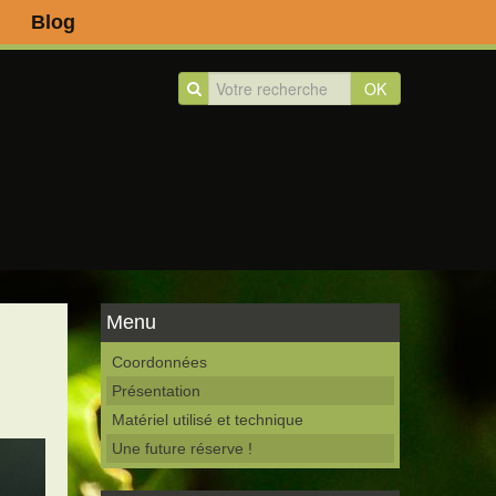
Blog
OK
Menu
Coordonnées
Présentation
Matériel utilisé et technique
Une future réserve !