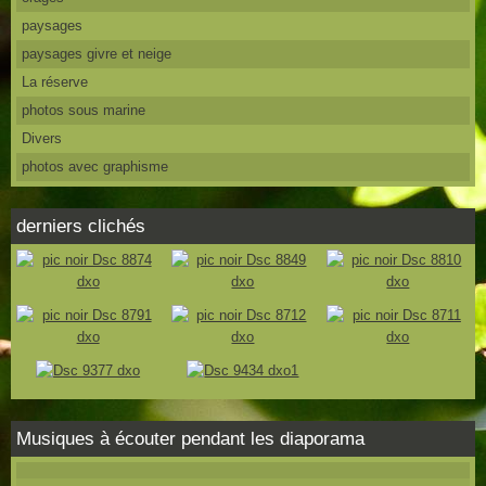
paysages
paysages givre et neige
La réserve
photos sous marine
Divers
photos avec graphisme
derniers clichés
Musiques à écouter pendant les diaporama