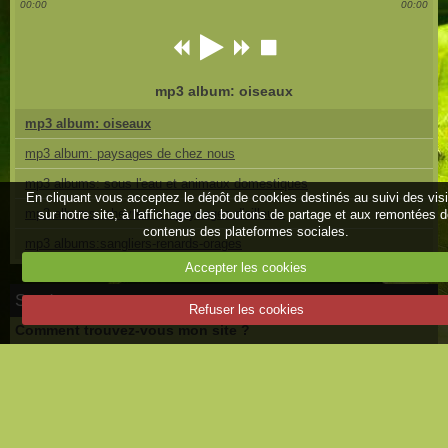
00:00
00:00
mp3 album: oiseaux
mp3 album: oiseaux
mp3 album: paysages de chez nous
mp3 albums: sous l'eau et animaux domestiques
En cliquant vous acceptez le dépôt de cookies destinés au suivi des vis
mp3 albums: chevreuils - paysages d'ailleurs
sur notre site, à l'affichage des boutons de partage et aux remontées 
contenus des plateformes sociales.
mp3 albums:sangliers-renards-orages
Accepter les cookies
Sondage
Refuser les cookies
Comment trouvez-vous mon site ?
Moyen
Bien
Très bien