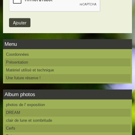
Menu
Coordonnées
Présentation
Matériel utilisé et technique
Une future réserve !
Album photos
photos de l' exposition
DREAM
clair de lune et sombritude
Cerfs