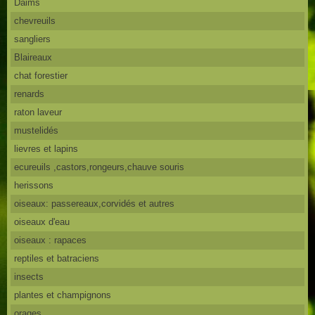
Daims
chevreuils
sangliers
Blaireaux
chat forestier
renards
raton laveur
mustelidés
lievres et lapins
ecureuils ,castors,rongeurs,chauve souris
herissons
oiseaux: passereaux,corvidés et autres
oiseaux d'eau
oiseaux : rapaces
reptiles et batraciens
insects
plantes et champignons
orages