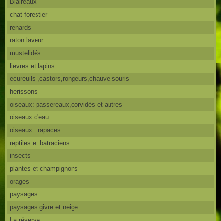
Blaireaux
chat forestier
renards
raton laveur
mustelidés
lievres et lapins
ecureuils ,castors,rongeurs,chauve souris
herissons
oiseaux: passereaux,corvidés et autres
oiseaux d'eau
oiseaux : rapaces
reptiles et batraciens
insects
plantes et champignons
orages
paysages
paysages givre et neige
La réserve