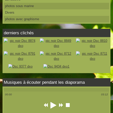
photos sous marine
Divers
photos avec graphisme
derniers clichés
Musiques à écouter pendant les diaporama
00:00
03:12