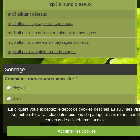
mp3 album: oiseaux
mp3 album: oiseaux
mp3 album: paysages de chez nous
mp3 albums: sous l'eau et animaux domestiques
mp3 albums: chevreuils - paysages d'ailleurs
mp3 albums:sangliers-renards-orages
Sondage
Comment trouvez-vous mon site ?
Moyen
Bien
Très bien
En cliquant vous acceptez le dépôt de cookies destinés au suivi des vis
sur notre site, à l'affichage des boutons de partage et aux remontées 
contenus des plateformes sociales.
Accepter les cookies