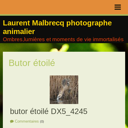
Page d'accueil
Laurent Malbrecq photographe
animalier
Livre d'or
Ombres,lumières et moments de vie immortalisés
Contact
Album
Butor étoilé
Agenda
Blog
butor étoilé DX5_4245
Commentaires
(0)