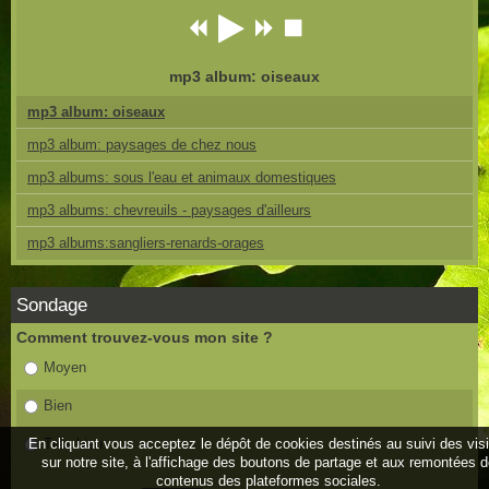
mp3 album: oiseaux
mp3 album: oiseaux
mp3 album: paysages de chez nous
mp3 albums: sous l'eau et animaux domestiques
mp3 albums: chevreuils - paysages d'ailleurs
mp3 albums:sangliers-renards-orages
Sondage
Comment trouvez-vous mon site ?
Moyen
Bien
En cliquant vous acceptez le dépôt de cookies destinés au suivi des vis
Très bien
sur notre site, à l'affichage des boutons de partage et aux remontées 
contenus des plateformes sociales.