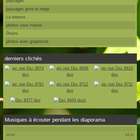
paysages
paysages givre et neige
La réserve
photos sous marine
Divers
photos avec graphisme
derniers clichés
Musiques à écouter pendant les diaporama
00:00
03:12