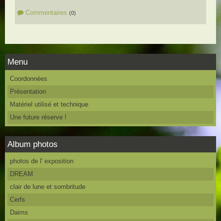
Commentaires
(0)
Menu
Coordonnées
Présentation
Matériel utilisé et technique
Une future réserve !
Album photos
photos de l' exposition
DREAM
clair de lune et sombritude
Cerfs
Daims