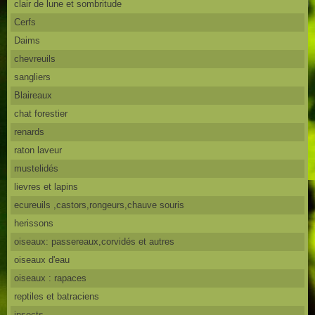
clair de lune et sombritude
Cerfs
Daims
chevreuils
sangliers
Blaireaux
chat forestier
renards
raton laveur
mustelidés
lievres et lapins
ecureuils ,castors,rongeurs,chauve souris
herissons
oiseaux: passereaux,corvidés et autres
oiseaux d'eau
oiseaux : rapaces
reptiles et batraciens
insects