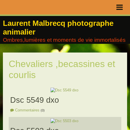
Page d'accueil
Laurent Malbrecq photographe
animalier
Livre d'or
Ombres,lumières et moments de vie immortalisés
Contact
Album
Chevaliers ,becassines et
Agenda
courlis
Blog
Dsc 5549 dxo
Commentaires
(0)