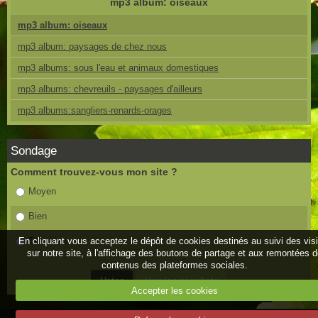
mp3 album: oiseaux
mp3 album: oiseaux
mp3 album: paysages de chez nous
mp3 albums: sous l'eau et animaux domestiques
mp3 albums: chevreuils - paysages d'ailleurs
mp3 albums:sangliers-renards-orages
Sondage
Comment trouvez-vous mon site ?
Moyen
Bien
En cliquant vous acceptez le dépôt de cookies destinés au suivi des vis
Très bien
sur notre site, à l'affichage des boutons de partage et aux remontées 
contenus des plateformes sociales.
Accepter les cookies