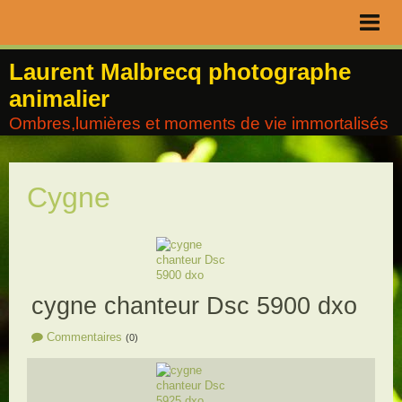
Page d'accueil
Laurent Malbrecq photographe
animalier
Livre d'or
Ombres,lumières et moments de vie immortalisés
Contact
Album
Cygne
Agenda
Blog
cygne chanteur Dsc 5900 dxo
Commentaires
(0)