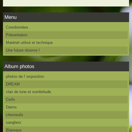
Menu
Coordonnées
Présentation
Matériel utilisé et technique
Une future réserve !
Album photos
photos de l' exposition
DREAM
clair de lune et sombritude
Cerfs
Daims
chevreuils
sangliers
Blaireaux