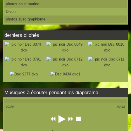
photos sous marine
Divers
photos avec graphisme
derniers clichés
Musiques à écouter pendant les diaporama
00:00
03:12