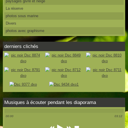
paysages givre et neige
La réserve
photos sous marine
Divers
photos avec graphisme
derniers clichés
Musiques à écouter pendant les diaporama
00:00
03:12