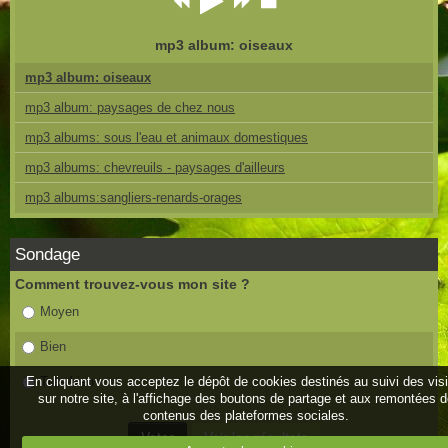
mp3 album: oiseaux
mp3 album: oiseaux
mp3 album: paysages de chez nous
mp3 albums: sous l'eau et animaux domestiques
mp3 albums: chevreuils - paysages d'ailleurs
mp3 albums:sangliers-renards-orages
Sondage
Comment trouvez-vous mon site ?
Moyen
Bien
En cliquant vous acceptez le dépôt de cookies destinés au suivi des vis
Très bien
sur notre site, à l'affichage des boutons de partage et aux remontées 
contenus des plateformes sociales.