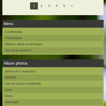
1
2
3
4
5
>
Menu
Coordonnées
Présentation
Matériel utilisé et technique
Une future réserve !
Album photos
photos de l' exposition
DREAM
clair de lune et sombritude
Cerfs
Daims
chevreuils