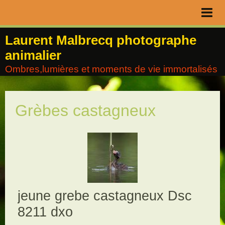
Page d'accueil
Laurent Malbrecq photographe
animalier
Livre d'or
Ombres,lumières et moments de vie immortalisés
Contact
Album
Grèbes castagneux
Agenda
Blog
jeune grebe castagneux Dsc
8211 dxo