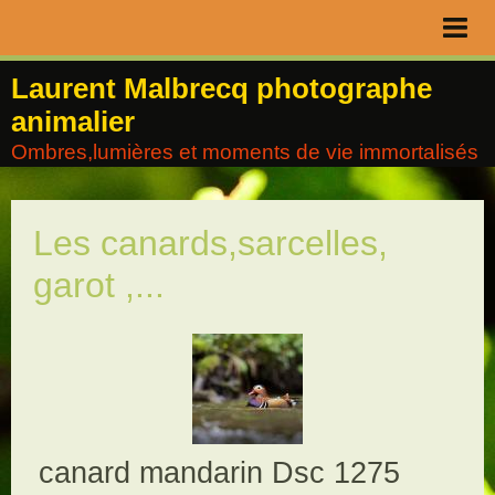
Page d'accueil
Laurent Malbrecq photographe
animalier
Livre d'or
Ombres,lumières et moments de vie immortalisés
Contact
Album
Les canards,sarcelles,
Agenda
garot ,...
Blog
canard mandarin Dsc 1275