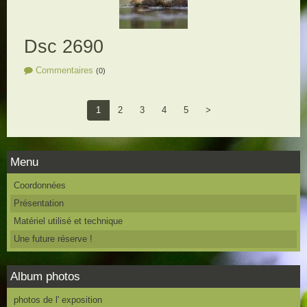
Dsc 2690
Commentaires
(0)
1
2
3
4
5
>
Menu
Coordonnées
Présentation
Matériel utilisé et technique
Une future réserve !
Album photos
photos de l' exposition