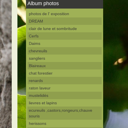
Album photos
photos de l' exposition
DREAM
clair de lune et sombritude
Cerfs
Daims
chevreuils
sangliers
Blaireaux
chat forestier
renards
raton laveur
mustelidés
lievres et lapins
ecureuils ,castors,rongeurs,chauve
souris
herissons