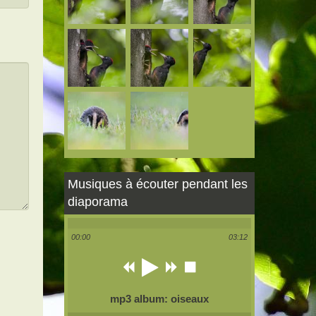
Musiques à écouter pendant les
diaporama
00:00
03:12
mp3 album: oiseaux