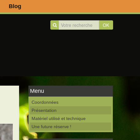
Blog
OK
Menu
Coordonnées
Présentation
Matériel utilisé et technique
Une future réserve !