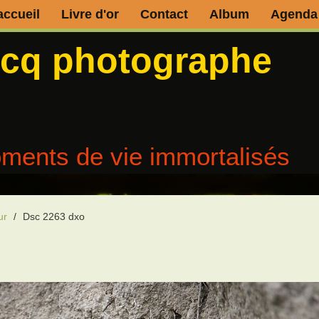
accueil
Livre d'or
Contact
Album
Agenda
ecq photographe
ments de vie immortalisés
ur
/
Dsc 2263 dxo