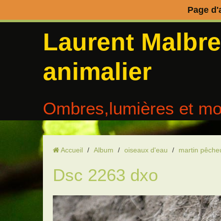
Page d'
Laurent Malbr
animalier
Ombres,lumières et mo
Accueil
/
Album
/
oiseaux d'eau
/
martin pêche
Dsc 2263 dxo