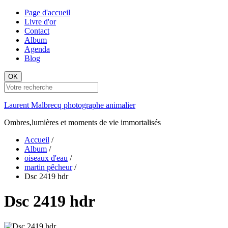
Page d'accueil
Livre d'or
Contact
Album
Agenda
Blog
OK
Laurent Malbrecq photographe animalier
Ombres,lumières et moments de vie immortalisés
Accueil
/
Album
/
oiseaux d'eau
/
martin pêcheur
/
Dsc 2419 hdr
Dsc 2419 hdr