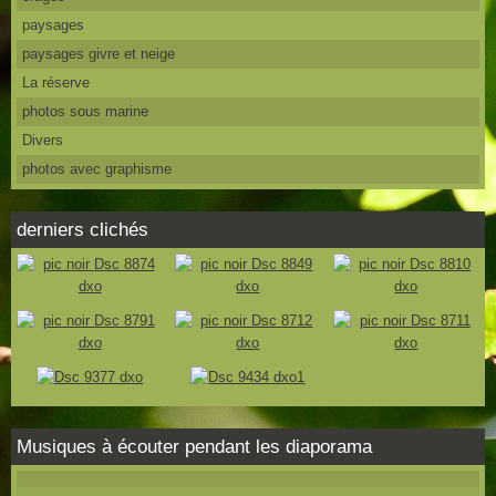
paysages
paysages givre et neige
La réserve
photos sous marine
Divers
photos avec graphisme
derniers clichés
Musiques à écouter pendant les diaporama