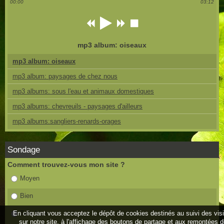
00:00
03:12
mp3 album: oiseaux
mp3 album: oiseaux
mp3 album: paysages de chez nous
mp3 albums: sous l'eau et animaux domestiques
mp3 albums: chevreuils - paysages d'ailleurs
mp3 albums:sangliers-renards-orages
Sondage
Comment trouvez-vous mon site ?
Moyen
Bien
En cliquant vous acceptez le dépôt de cookies destinés au suivi des vis
Très bien
sur notre site, à l'affichage des boutons de partage et aux remontées 