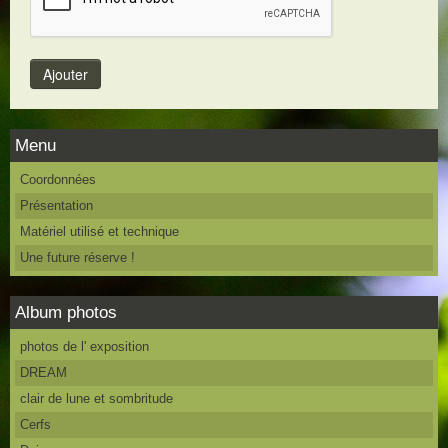
Menu
Coordonnées
Présentation
Matériel utilisé et technique
Une future réserve !
Album photos
photos de l' exposition
DREAM
clair de lune et sombritude
Cerfs