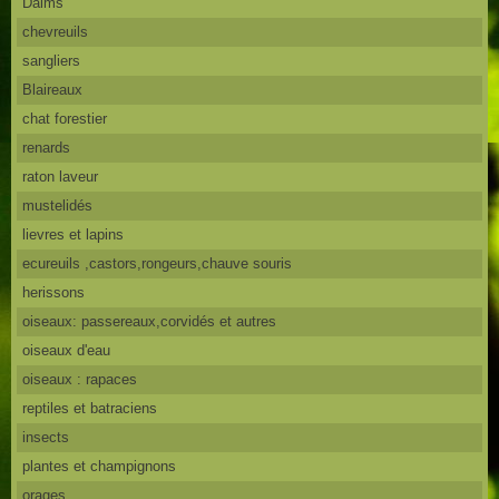
Daims
chevreuils
sangliers
Blaireaux
chat forestier
renards
raton laveur
mustelidés
lievres et lapins
ecureuils ,castors,rongeurs,chauve souris
herissons
oiseaux: passereaux,corvidés et autres
oiseaux d'eau
oiseaux : rapaces
reptiles et batraciens
insects
plantes et champignons
orages