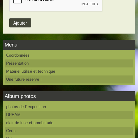
Menu
Coordonnées
Présentation
Matériel utilisé et technique
Une future réserve !
Album photos
photos de l' exposition
DREAM
clair de lune et sombritude
Cerfs