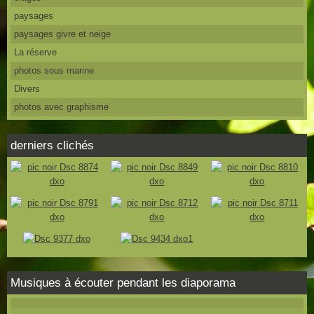
paysages
paysages givre et neige
La réserve
photos sous marine
Divers
photos avec graphisme
derniers clichés
Musiques à écouter pendant les diaporama