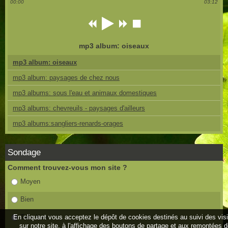
00:00
03:12
mp3 album: oiseaux
mp3 album: oiseaux
mp3 album: paysages de chez nous
mp3 albums: sous l'eau et animaux domestiques
mp3 albums: chevreuils - paysages d'ailleurs
mp3 albums:sangliers-renards-orages
Sondage
Comment trouvez-vous mon site ?
Moyen
Bien
En cliquant vous acceptez le dépôt de cookies destinés au suivi des vis
Très bien
sur notre site, à l'affichage des boutons de partage et aux remontées 