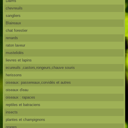
Daims
chevreuils
sangliers
Blaireaux
chat forestier
renards
raton laveur
mustelidés
lievres et lapins
ecureuils ,castors,rongeurs,chauve souris
herissons
oiseaux: passereaux,corvidés et autres
oiseaux d'eau
oiseaux : rapaces
reptiles et batraciens
insects
plantes et champignons
orages