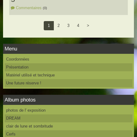
Commentaires
(0)
1
2
3
4
>
Menu
Coordonnées
Présentation
Matériel utilisé et technique
Une future réserve !
Album photos
photos de l' exposition
DREAM
clair de lune et sombritude
Cerfs