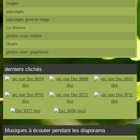
orages
paysages
paysages givre et neige
La réserve
photos sous marine
Divers
photos avec graphisme
derniers clichés
Musiques à écouter pendant les diaporama