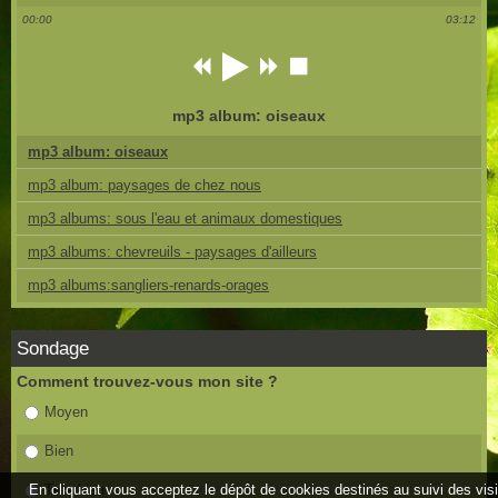
00:00
03:12
mp3 album: oiseaux
mp3 album: oiseaux
mp3 album: paysages de chez nous
mp3 albums: sous l'eau et animaux domestiques
mp3 albums: chevreuils - paysages d'ailleurs
mp3 albums:sangliers-renards-orages
Sondage
Comment trouvez-vous mon site ?
Moyen
Bien
En cliquant vous acceptez le dépôt de cookies destinés au suivi des vis
Très bien