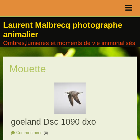
Page d'accueil
Laurent Malbrecq photographe
animalier
Livre d'or
Ombres,lumières et moments de vie immortalisés
Contact
Album
Mouette
Agenda
Blog
goeland Dsc 1090 dxo
Commentaires
(0)