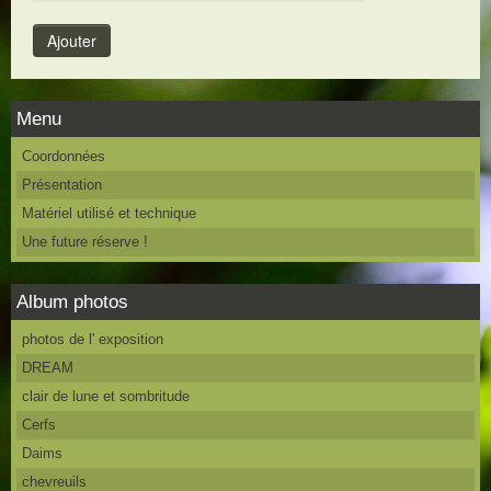
Menu
Coordonnées
Présentation
Matériel utilisé et technique
Une future réserve !
Album photos
photos de l' exposition
DREAM
clair de lune et sombritude
Cerfs
Daims
chevreuils