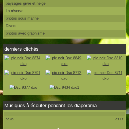
paysages givre et neige
La réserve
photos sous marine
Divers
photos avec graphisme
derniers clichés
Musiques à écouter pendant les diaporama
00:00
03:12