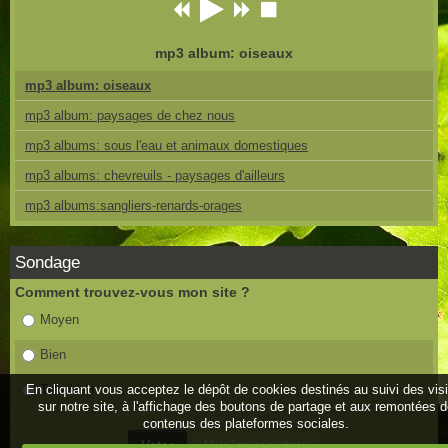
mp3 album: oiseaux
mp3 album: oiseaux
mp3 album: paysages de chez nous
mp3 albums: sous l'eau et animaux domestiques
mp3 albums: chevreuils - paysages d'ailleurs
mp3 albums:sangliers-renards-orages
Sondage
Comment trouvez-vous mon site ?
Moyen
Bien
En cliquant vous acceptez le dépôt de cookies destinés au suivi des vis
Très bien
sur notre site, à l'affichage des boutons de partage et aux remontées 
contenus des plateformes sociales.