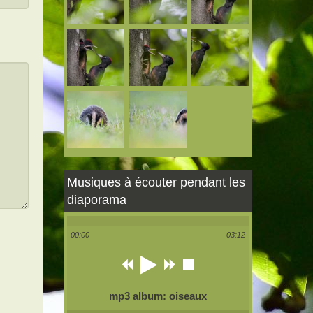
Musiques à écouter pendant les
diaporama
00:00
03:12
mp3 album: oiseaux