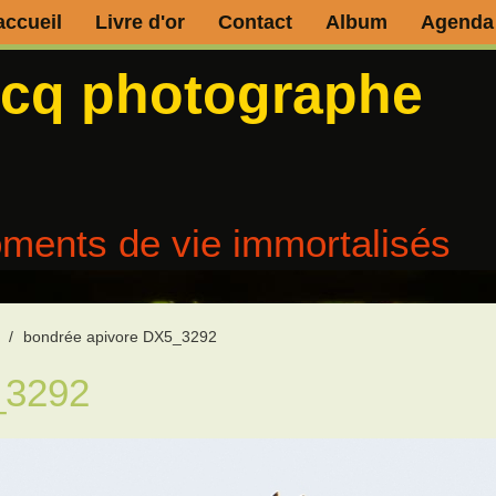
accueil
Livre d'or
Contact
Album
Agenda
ecq photographe
ments de vie immortalisés
/
bondrée apivore DX5_3292
_3292