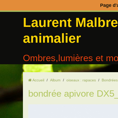
Page d'
Laurent Malbr
animalier
Ombres,lumières et mo
Accueil
/
Album
/
oiseaux : rapaces
/
Bondrées
bondrée apivore DX5