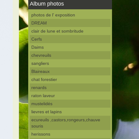
Album photos
photos de l' exposition
DREAM
clair de lune et sombritude
Cerfs
Daims
chevreuils
sangliers
Blaireaux
chat forestier
renards
raton laveur
mustelidés
lievres et lapins
ecureuils ,castors,rongeurs,chauve
souris
herissons