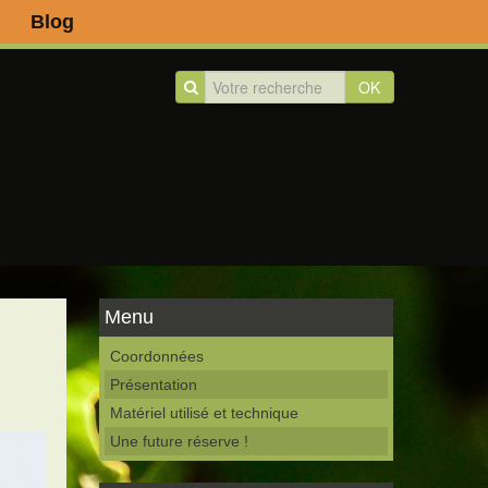
Blog
OK
Menu
Coordonnées
Présentation
Matériel utilisé et technique
Une future réserve !