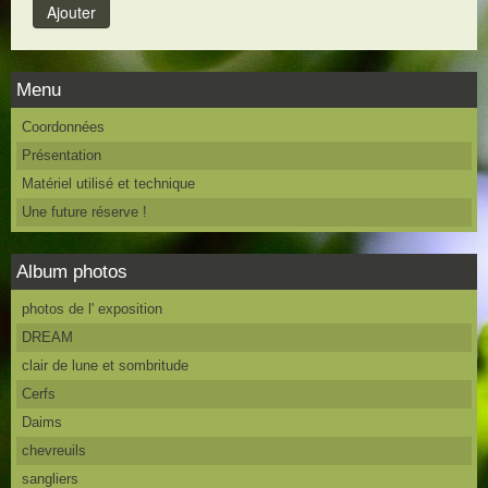
Menu
Coordonnées
Présentation
Matériel utilisé et technique
Une future réserve !
Album photos
photos de l' exposition
DREAM
clair de lune et sombritude
Cerfs
Daims
chevreuils
sangliers