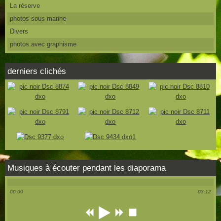
La réserve
photos sous marine
Divers
photos avec graphisme
derniers clichés
Musiques à écouter pendant les diaporama
00:00
03:12