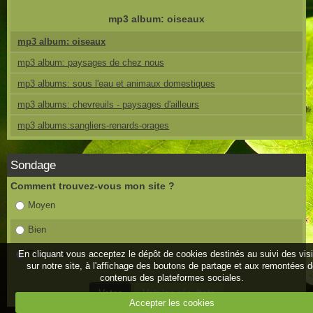
mp3 album: oiseaux
mp3 album: oiseaux
mp3 album: paysages de chez nous
mp3 albums: sous l'eau et animaux domestiques
mp3 albums: chevreuils - paysages d'ailleurs
mp3 albums:sangliers-renards-orages
Sondage
Comment trouvez-vous mon site ?
Moyen
Bien
En cliquant vous acceptez le dépôt de cookies destinés au suivi des vis
Très bien
sur notre site, à l'affichage des boutons de partage et aux remontées 
contenus des plateformes sociales.
Accepter les cookies