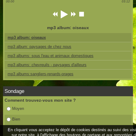
00:00
03:12
mp3 album: oiseaux
mp3 album: oiseaux
mp3 album: paysages de chez nous
mp3 albums: sous l'eau et animaux domestiques
mp3 albums: chevreuils - paysages d'ailleurs
mp3 albums:sangliers-renards-orages
Sondage
Comment trouvez-vous mon site ?
Moyen
Bien
En cliquant vous acceptez le dépôt de cookies destinés au suivi des vis
Très bien
sur notre site, à l'affichage des boutons de partage et aux remontées 