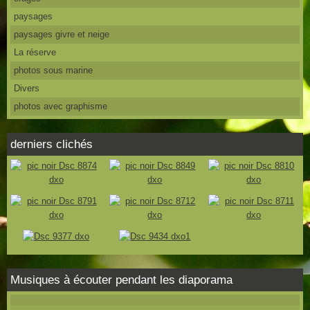
paysages
paysages givre et neige
La réserve
photos sous marine
Divers
photos avec graphisme
derniers clichés
Musiques à écouter pendant les diaporama