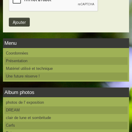
Menu
Coordonnées
Présentation
Matériel utilisé et technique
Une future réserve !
Album photos
photos de l' exposition
DREAM
clair de lune et sombritude
Cerfs