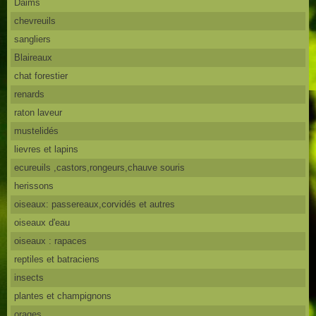
Daims
chevreuils
sangliers
Blaireaux
chat forestier
renards
raton laveur
mustelidés
lievres et lapins
ecureuils ,castors,rongeurs,chauve souris
herissons
oiseaux: passereaux,corvidés et autres
oiseaux d'eau
oiseaux : rapaces
reptiles et batraciens
insects
plantes et champignons
orages