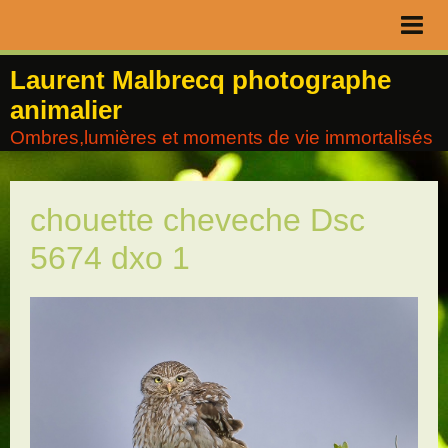
Page d'accueil
Laurent Malbrecq photographe
animalier
Livre d'or
Ombres,lumières et moments de vie immortalisés
Contact
Album
chouette cheveche Dsc
Agenda
5674 dxo 1
Blog