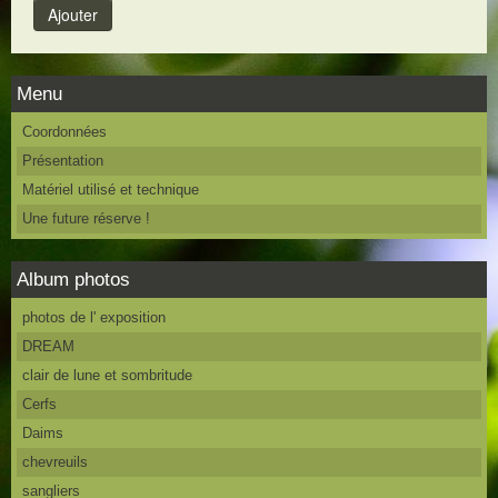
Menu
Coordonnées
Présentation
Matériel utilisé et technique
Une future réserve !
Album photos
photos de l' exposition
DREAM
clair de lune et sombritude
Cerfs
Daims
chevreuils
sangliers