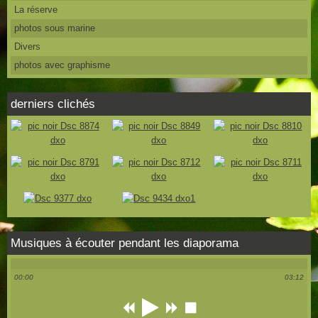
La réserve
photos sous marine
Divers
photos avec graphisme
derniers clichés
Musiques à écouter pendant les diaporama
00:00
03:12