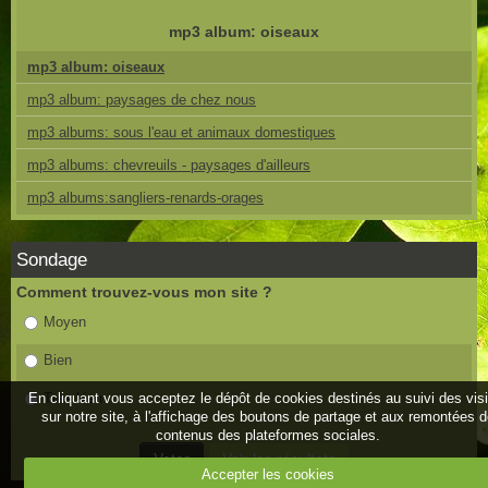
mp3 album: oiseaux
mp3 album: oiseaux
mp3 album: paysages de chez nous
mp3 albums: sous l'eau et animaux domestiques
mp3 albums: chevreuils - paysages d'ailleurs
mp3 albums:sangliers-renards-orages
Sondage
Comment trouvez-vous mon site ?
Moyen
Bien
En cliquant vous acceptez le dépôt de cookies destinés au suivi des vis
Très bien
sur notre site, à l'affichage des boutons de partage et aux remontées 
contenus des plateformes sociales.
Accepter les cookies