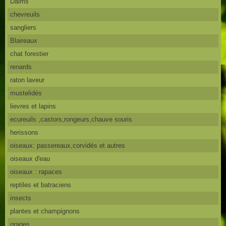
Daims
chevreuils
sangliers
Blaireaux
chat forestier
renards
raton laveur
mustelidés
lievres et lapins
ecureuils ,castors,rongeurs,chauve souris
herissons
oiseaux: passereaux,corvidés et autres
oiseaux d'eau
oiseaux : rapaces
reptiles et batraciens
insects
plantes et champignons
orages