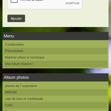
Menu
Coordonnées
Présentation
Matériel utilisé et technique
Une future réserve !
Album photos
photos de l' exposition
DREAM
clair de lune et sombritude
Cerfs