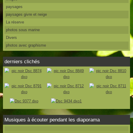
paysages
paysages givre et neige
La réserve
photos sous marine
Divers
photos avec graphisme
derniers clichés
Musiques à écouter pendant les diaporama