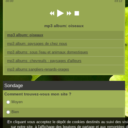
00:00
03:12
mp3 album: oiseaux
mp3 album: oiseaux
mp3 album: paysages de chez nous
mp3 albums: sous l'eau et animaux domestiques
mp3 albums: chevreuils - paysages d'ailleurs
mp3 albums:sangliers-renards-orages
Sondage
Comment trouvez-vous mon site ?
Moyen
Bien
En cliquant vous acceptez le dépôt de cookies destinés au suivi des vis
Très bien
sur notre site, à l'affichage des boutons de partage et aux remontées 