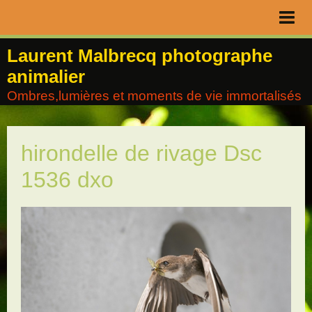
Page d'accueil
Laurent Malbrecq photographe
animalier
Livre d'or
Ombres,lumières et moments de vie immortalisés
Contact
Album
hirondelle de rivage Dsc
Agenda
1536 dxo
Blog