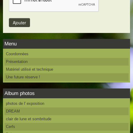
Menu
Coordonnées
Présentation
Matériel utilisé et technique
Une future réserve !
Album photos
photos de l' exposition
DREAM
clair de lune et sombritude
Cerfs