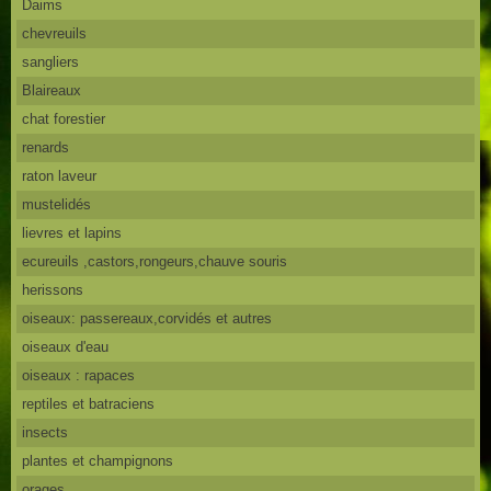
Daims
chevreuils
sangliers
Blaireaux
chat forestier
renards
raton laveur
mustelidés
lievres et lapins
ecureuils ,castors,rongeurs,chauve souris
herissons
oiseaux: passereaux,corvidés et autres
oiseaux d'eau
oiseaux : rapaces
reptiles et batraciens
insects
plantes et champignons
orages