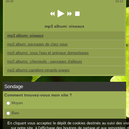
00:00
03:12
mp3 album: oiseaux
mp3 album: oiseaux
mp3 album: paysages de chez nous
mp3 albums: sous l'eau et animaux domestiques
mp3 albums: chevreuils - paysages d'ailleurs
mp3 albums:sangliers-renards-orages
Sondage
Comment trouvez-vous mon site ?
Moyen
Bien
En cliquant vous acceptez le dépôt de cookies destinés au suivi des vis
Très bien
sur notre site, à l'affichage des boutons de partage et aux remontées 