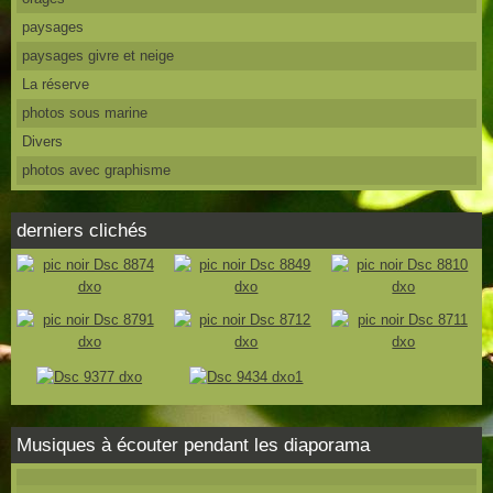
paysages
paysages givre et neige
La réserve
photos sous marine
Divers
photos avec graphisme
derniers clichés
Musiques à écouter pendant les diaporama