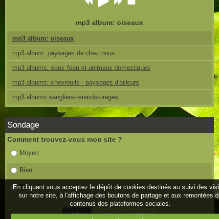
mp3 album: oiseaux
mp3 album: oiseaux
mp3 album: paysages de chez nous
mp3 albums: sous l'eau et animaux domestiques
mp3 albums: chevreuils - paysages d'ailleurs
mp3 albums:sangliers-renards-orages
Sondage
Comment trouvez-vous mon site ?
Moyen
Bien
Très bien
En cliquant vous acceptez le dépôt de cookies destinés au suivi des vis
sur notre site, à l'affichage des boutons de partage et aux remontées 
contenus des plateformes sociales.