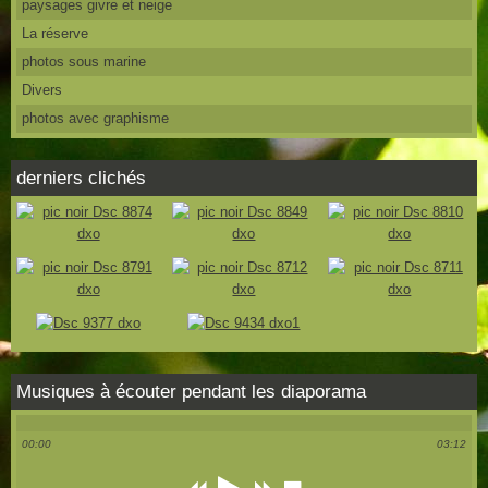
paysages givre et neige
La réserve
photos sous marine
Divers
photos avec graphisme
derniers clichés
Musiques à écouter pendant les diaporama
00:00
03:12