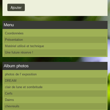
Menu
Coordonnées
Présentation
Matériel utilisé et technique
Une future réserve !
Album photos
photos de l' exposition
DREAM
clair de lune et sombritude
Cerfs
Daims
chevreuils