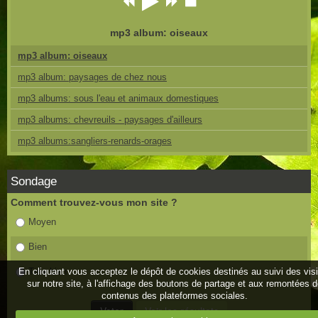
mp3 album: oiseaux
mp3 album: oiseaux
mp3 album: paysages de chez nous
mp3 albums: sous l'eau et animaux domestiques
mp3 albums: chevreuils - paysages d'ailleurs
mp3 albums:sangliers-renards-orages
Sondage
Comment trouvez-vous mon site ?
Moyen
Bien
Très bien
En cliquant vous acceptez le dépôt de cookies destinés au suivi des vis
sur notre site, à l'affichage des boutons de partage et aux remontées 
contenus des plateformes sociales.