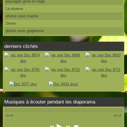
paysages givre et neige
La réserve
photos sous marine
Divers
photos avec graphisme
derniers clichés
Musiques à écouter pendant les diaporama
00:00
03:12