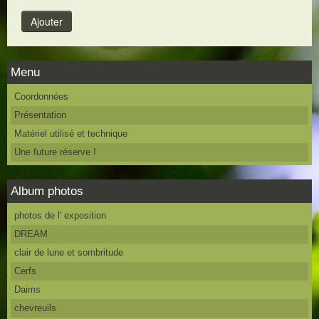
Menu
Coordonnées
Présentation
Matériel utilisé et technique
Une future réserve !
Album photos
photos de l' exposition
DREAM
clair de lune et sombritude
Cerfs
Daims
chevreuils