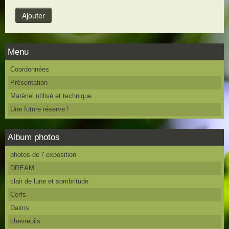
Menu
Coordonnées
Présentation
Matériel utilisé et technique
Une future réserve !
Album photos
photos de l' exposition
DREAM
clair de lune et sombritude
Cerfs
Daims
chevreuils