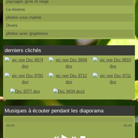
paysages givre et neige
La réserve
photos sous marine
Divers
photos avec graphisme
derniers clichés
Musiques à écouter pendant les diaporama
00:00
00:00