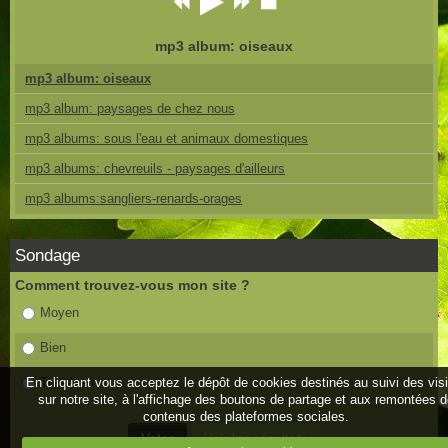
mp3 album: oiseaux
mp3 album: oiseaux
mp3 album: paysages de chez nous
mp3 albums: sous l'eau et animaux domestiques
mp3 albums: chevreuils - paysages d'ailleurs
mp3 albums:sangliers-renards-orages
Sondage
Comment trouvez-vous mon site ?
Moyen
Bien
Très bien
En cliquant vous acceptez le dépôt de cookies destinés au suivi des vis
sur notre site, à l'affichage des boutons de partage et aux remontées 
contenus des plateformes sociales.