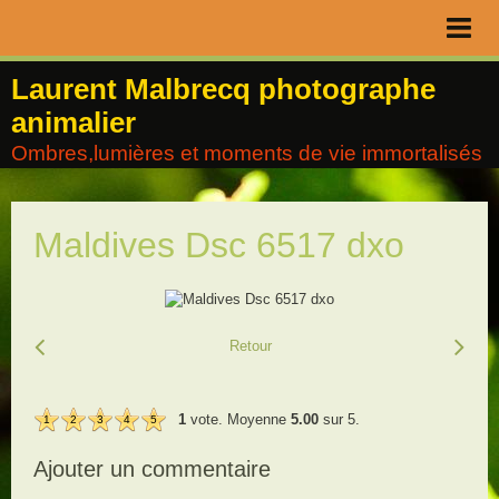
Page d'accueil
Laurent Malbrecq photographe
animalier
Livre d'or
Ombres,lumières et moments de vie immortalisés
Contact
Album
Maldives Dsc 6517 dxo
Agenda
Blog
Retour
1
vote. Moyenne
5.00
sur 5.
1
2
3
4
5
Ajouter un commentaire