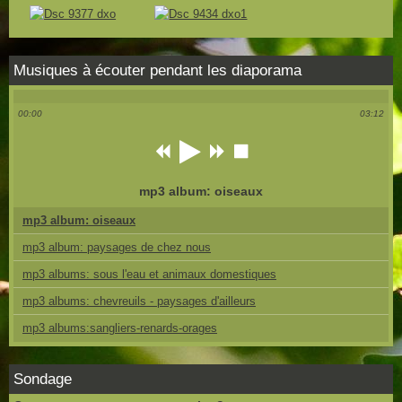
Musiques à écouter pendant les diaporama
00:00
03:12
mp3 album: oiseaux
mp3 album: oiseaux
mp3 album: paysages de chez nous
mp3 albums: sous l'eau et animaux domestiques
mp3 albums: chevreuils - paysages d'ailleurs
mp3 albums:sangliers-renards-orages
Sondage