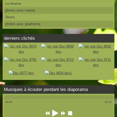
La réserve
photos sous marine
Divers
photos avec graphisme
derniers clichés
Musiques à écouter pendant les diaporama
00:00
03:12