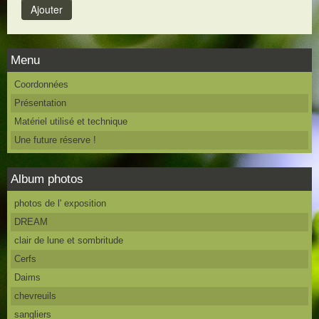
Menu
Coordonnées
Présentation
Matériel utilisé et technique
Une future réserve !
Album photos
photos de l' exposition
DREAM
clair de lune et sombritude
Cerfs
Daims
chevreuils
sangliers