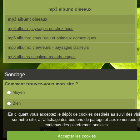
mp3 album: oiseaux
mp3 album: oiseaux
mp3 album: paysages de chez nous
mp3 albums: sous l'eau et animaux domestiques
mp3 albums: chevreuils - paysages d'ailleurs
mp3 albums:sangliers-renards-orages
Sondage
Comment trouvez-vous mon site ?
Moyen
Bien
En cliquant vous acceptez le dépôt de cookies destinés au suivi des vis
Très bien
sur notre site, à l'affichage des boutons de partage et aux remontées 
contenus des plateformes sociales.
Accepter les cookies