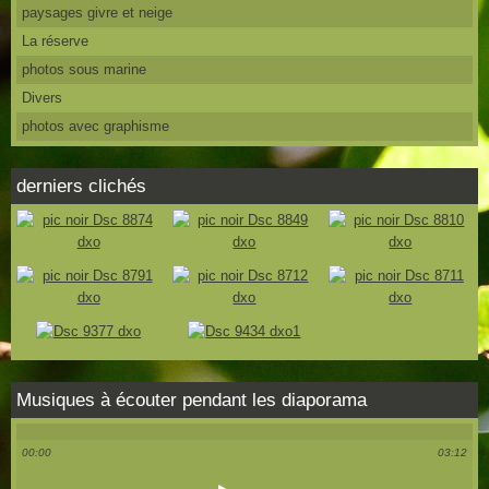
paysages givre et neige
La réserve
photos sous marine
Divers
photos avec graphisme
derniers clichés
Musiques à écouter pendant les diaporama
00:00
03:12