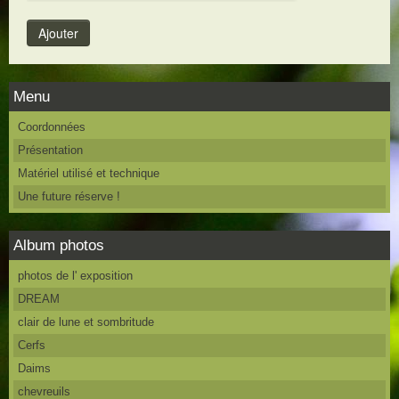
Menu
Coordonnées
Présentation
Matériel utilisé et technique
Une future réserve !
Album photos
photos de l' exposition
DREAM
clair de lune et sombritude
Cerfs
Daims
chevreuils