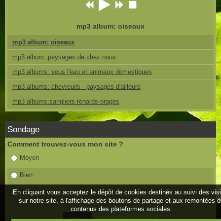
mp3 album: oiseaux
mp3 album: oiseaux
mp3 album: paysages de chez nous
mp3 albums: sous l'eau et animaux domestiques
mp3 albums: chevreuils - paysages d'ailleurs
mp3 albums:sangliers-renards-orages
Sondage
Comment trouvez-vous mon site ?
Moyen
Bien
En cliquant vous acceptez le dépôt de cookies destinés au suivi des vis
Très bien
sur notre site, à l'affichage des boutons de partage et aux remontées 
contenus des plateformes sociales.