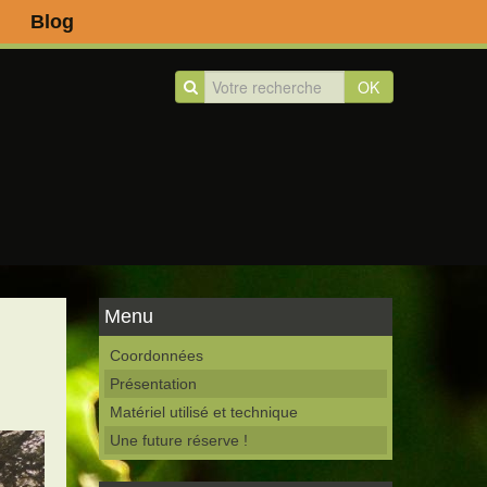
Blog
OK
Menu
Coordonnées
Présentation
Matériel utilisé et technique
Une future réserve !