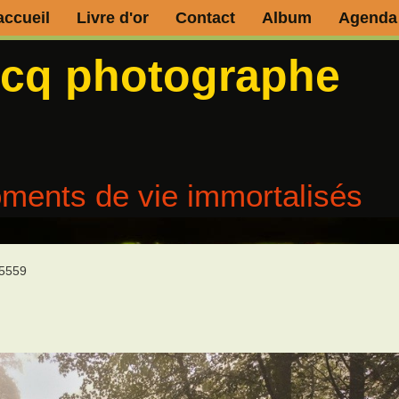
accueil
Livre d'or
Contact
Album
Agenda
ecq photographe
ments de vie immortalisés
5559