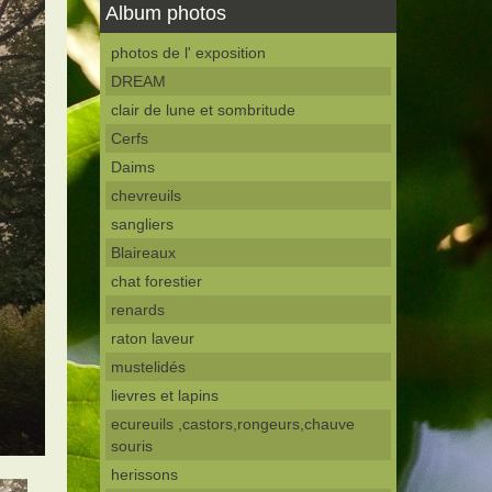
Album photos
photos de l' exposition
DREAM
clair de lune et sombritude
Cerfs
Daims
chevreuils
sangliers
Blaireaux
chat forestier
renards
raton laveur
mustelidés
lievres et lapins
ecureuils ,castors,rongeurs,chauve
souris
herissons