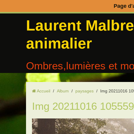
Page d'
Laurent Malbr
animalier
Ombres,lumières et mo
Accueil
/
Album
/
paysages
/
Img 20211016 10
Img 20211016 105559