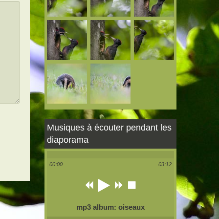
Musiques à écouter pendant les
diaporama
00:00
03:12
mp3 album: oiseaux