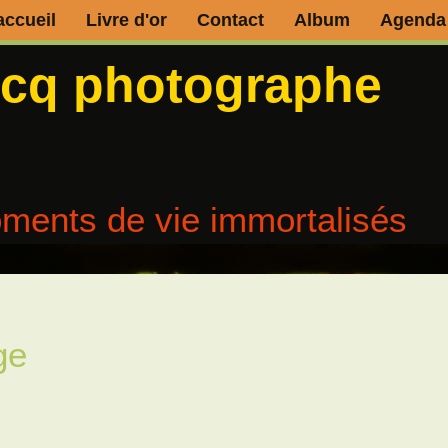
accueil
Livre d'or
Contact
Album
Agenda
ecq photographe
ments de vie immortalisés
ge