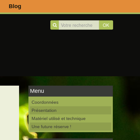
Blog
OK
Menu
Coordonnées
Présentation
Matériel utilisé et technique
Une future réserve !