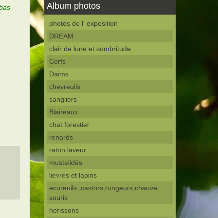
Album photos
bas
photos de l' exposition
DREAM
clair de lune et sombritude
Cerfs
Daims
chevreuils
sangliers
Blaireaux
chat forestier
renards
raton laveur
mustelidés
lievres et lapins
ecureuils ,castors,rongeurs,chauve
souris
herissons