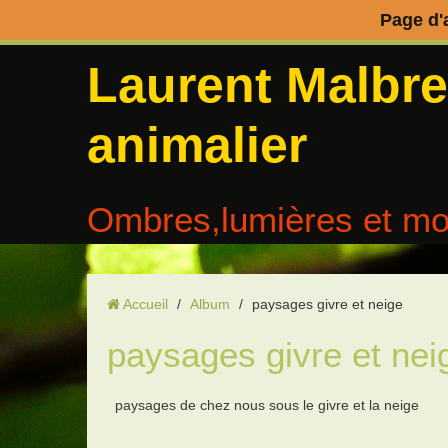
Page d'
Laurent Malbr
animalier
Ombres,lumières et mo
Accueil
/
Album
/
paysages givre et neige
paysages givre et nei
paysages de chez nous sous le givre et la neige