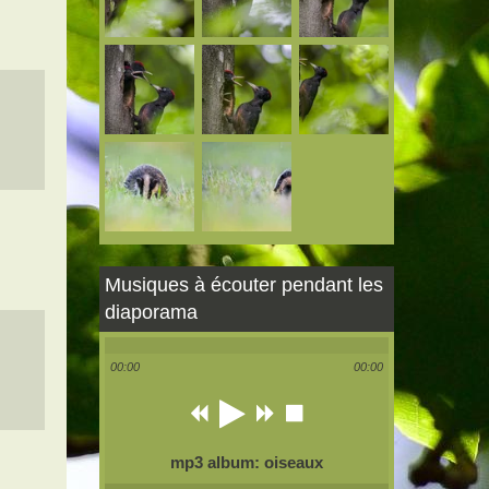
Musiques à écouter pendant les
diaporama
00:00
00:00
mp3 album: oiseaux