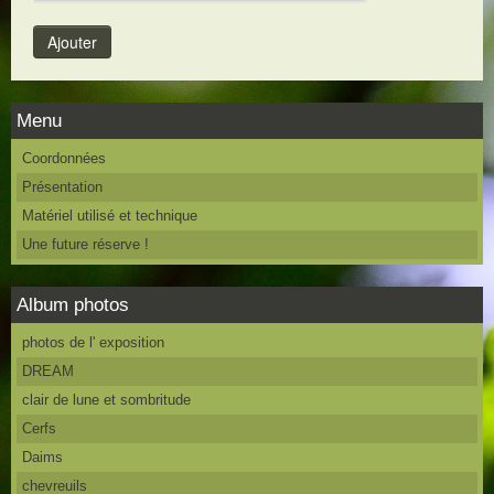
Menu
Coordonnées
Présentation
Matériel utilisé et technique
Une future réserve !
Album photos
photos de l' exposition
DREAM
clair de lune et sombritude
Cerfs
Daims
chevreuils