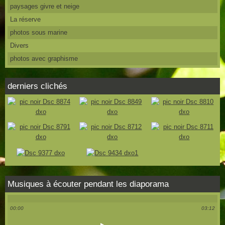
paysages givre et neige
La réserve
photos sous marine
Divers
photos avec graphisme
derniers clichés
Musiques à écouter pendant les diaporama
00:00
03:12