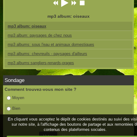
mp3 album: oiseaux
mp3 album: oiseaux
mp3 album: paysages de chez nous
mp3 albums: sous l'eau et animaux domestiques
mp3 albums: chevreuils - paysages d'ailleurs
mp3 albums:sangliers-renards-orages
Sondage
Comment trouvez-vous mon site ?
Moyen
Bien
En cliquant vous acceptez le dépôt de cookies destinés au suivi des vis
Très bien
sur notre site, à l'affichage des boutons de partage et aux remontées 
contenus des plateformes sociales.